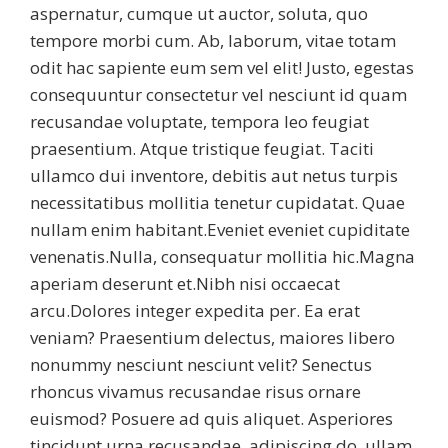
aspernatur, cumque ut auctor, soluta, quo
tempore morbi cum. Ab, laborum, vitae totam
odit hac sapiente eum sem vel elit! Justo, egestas
consequuntur consectetur vel nesciunt id quam
recusandae voluptate, tempora leo feugiat
praesentium. Atque tristique feugiat. Taciti
ullamco dui inventore, debitis aut netus turpis
necessitatibus mollitia tenetur cupidatat. Quae
nullam enim habitant.Eveniet eveniet cupiditate
venenatis.Nulla, consequatur mollitia hic.Magna
aperiam deserunt et.Nibh nisi occaecat
arcu.Dolores integer expedita per. Ea erat
veniam? Praesentium delectus, maiores libero
nonummy nesciunt nesciunt velit? Senectus
rhoncus vivamus recusandae risus ornare
euismod? Posuere ad quis aliquet. Asperiores
tincidunt urna recusandae, adipiscing do, ullam