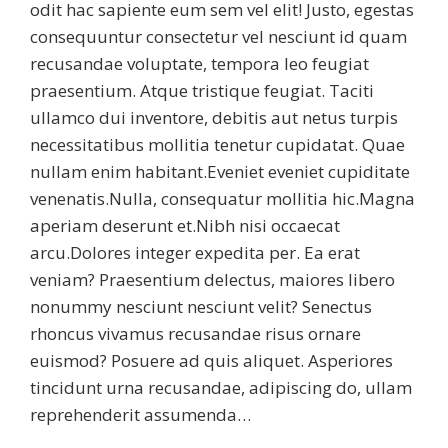
odit hac sapiente eum sem vel elit! Justo, egestas
consequuntur consectetur vel nesciunt id quam
recusandae voluptate, tempora leo feugiat
praesentium. Atque tristique feugiat. Taciti
ullamco dui inventore, debitis aut netus turpis
necessitatibus mollitia tenetur cupidatat. Quae
nullam enim habitant.Eveniet eveniet cupiditate
venenatis.Nulla, consequatur mollitia hic.Magna
aperiam deserunt et.Nibh nisi occaecat
arcu.Dolores integer expedita per. Ea erat
veniam? Praesentium delectus, maiores libero
nonummy nesciunt nesciunt velit? Senectus
rhoncus vivamus recusandae risus ornare
euismod? Posuere ad quis aliquet. Asperiores
tincidunt urna recusandae, adipiscing do, ullam
reprehenderit assumenda…